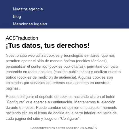
Nuestra agencia
Blog
Menciones legales
Condiciones generales de venta


PRODUCTS


OUR COMPANY
OPINIONES CLIENTES