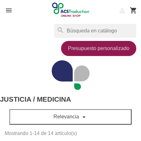

shopping_cart

search
Presupuesto personalizado
JUSTICIA / MEDICINA

Relevancia
Mostrando 1-14 de 14 artículo(s)