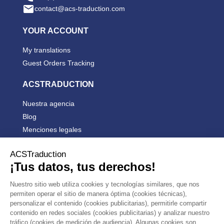

contact@acs-traduction.com
YOUR ACCOUNT
My translations
Guest Orders Tracking
ACSTRADUCTION
Nuestra agencia
Blog
Menciones legales
Condiciones generales de venta


PRODUCTS


OUR COMPANY