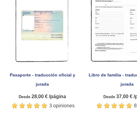
Pasaporte - traducción oficial y
Libro de familia - tradu


Vista rápida
Vista rá
jurada
jurada
28,00 € /página
37,00 € /
Desde
Desde
3 opiniones
8