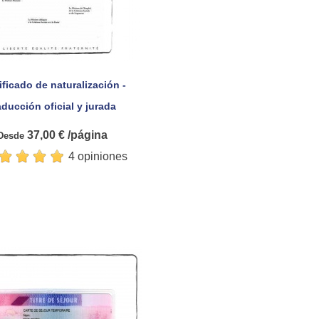
ificado de naturalización -

Vista rápida
aducción oficial y jurada
37,00 € /página
Desde
4 opiniones