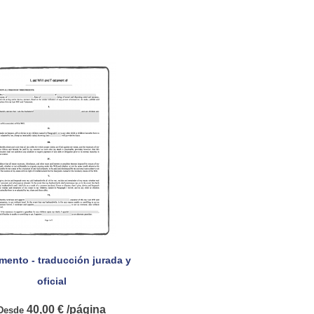
mento - traducción jurada y

Vista rápida
oficial
40,00 € /página
Desde