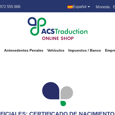

 972 555 888
Español
Moneda:
s
Antecedentes Penales
Vehículos
Impuestos / Banco
Empre
CIALES: CERTIFICADO DE NACIMIENTO