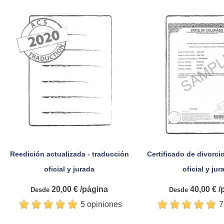
Reedición actualizada - traducción
Certificado de divorci


Vista rápida
Vista rá
oficial y jurada
oficial y jur
20,00 € /página
40,00 € /
Desde
Desde
5 opiniones
7