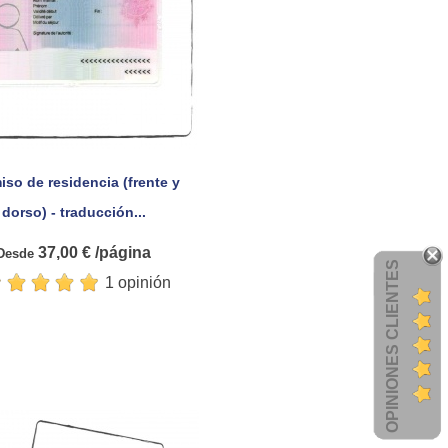
iso de residencia (frente y

Vista rápida
dorso) - traducción...
37,00 € /página
Desde
OPINIONES CLIENTES
1 opinión