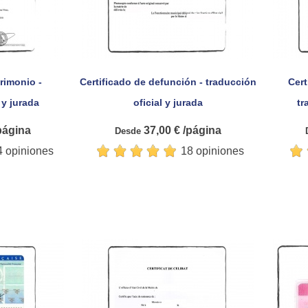
rimonio -
Certificado de defunción - traducción
Cert

pida
Vista rápida
 y jurada
oficial y jurada
tr
página
37,00 € /página
Desde
4 opiniones
18 opiniones