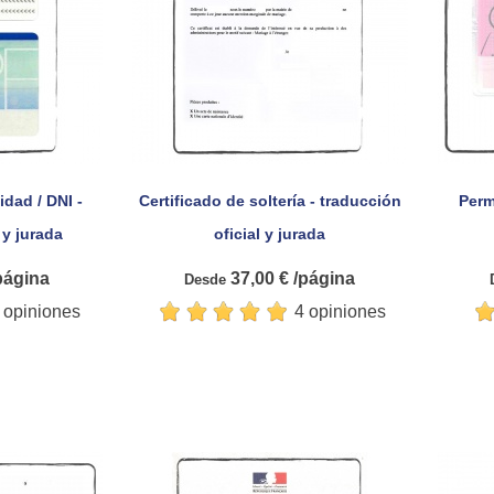
dad / DNI -
Certificado de soltería - traducción
Perm

pida
Vista rápida
 y jurada
oficial y jurada
página
37,00 € /página
Desde
 opiniones
4 opiniones