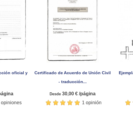
cción oficial y
Certificado de Acuerdo de Unión Civil
Ejempl

pida
Vista rápida
- traducción...
página
30,00 € /página
Desde
 opiniones
1 opinión