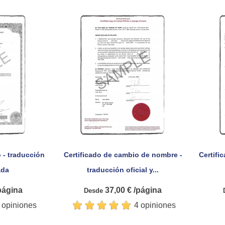
o - traducción
Certificado de cambio de nombre -
Certifi

pida
Vista rápida
ada
traducción oficial y...
página
37,00 € /página
Desde
 opiniones
4 opiniones