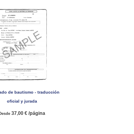
cado de bautismo - traducción

Vista rápida
oficial y jurada
37,00 € /página
Desde