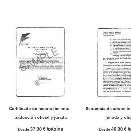
Certificado de reconocimiento -
Sentencia de adopción


Vista rápida
Vista rá
traducción oficial y jurada
jurada y ofic
37,00 € /página
40,00 € /
Desde
Desde