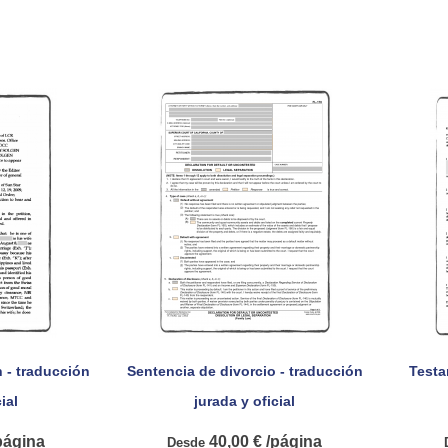
 - traducción
Sentencia de divorcio - traducción
Testa

pida
Vista rápida
ial
jurada y oficial
página
40,00 € /página
Desde