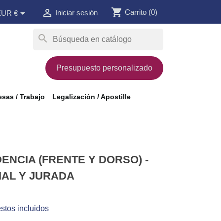
shopping_cart


Carrito
(0)
Iniciar sesión
EUR €
search
Presupuesto personalizado
sas / Trabajo
Legalización / Apostille
ENCIA (FRENTE Y DORSO) -
IAL Y JURADA
stos incluidos