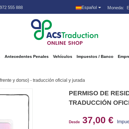

 972 555 888
Español
Moneda:
s
Antecedentes Penales
Vehículos
Impuestos / Banco
Empre
rente y dorso) - traducción oficial y jurada
PERMISO DE RESID
TRADUCCIÓN OFIC
37,00 €
Impue
Desde