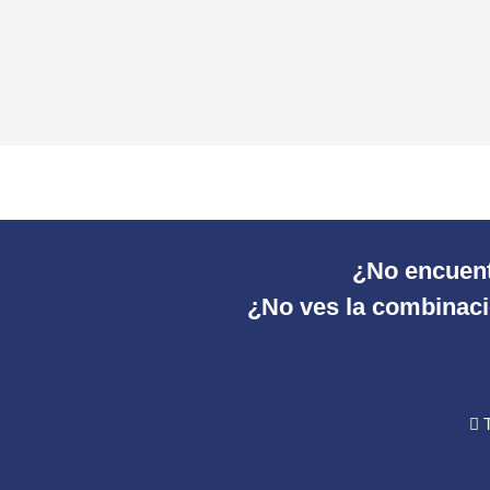
¿No encuent
¿No ves la combinació
T