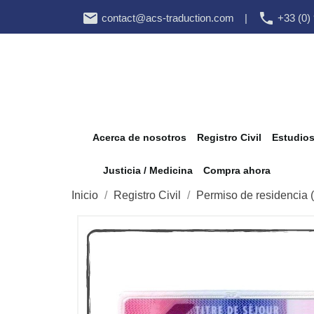


contact@acs-traduction.com
|
+33 (0)
Acerca de nosotros
Registro Civil
Estudio
Justicia / Medicina
Compra ahora
Inicio
Registro Civil
Permiso de residencia (f