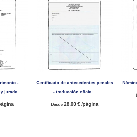
rimonio -
Certificado de antecedentes penales
Nómina 

pida
Vista rápida
 y jurada
- traducción oficial...
página
28,00 € /página
Desde