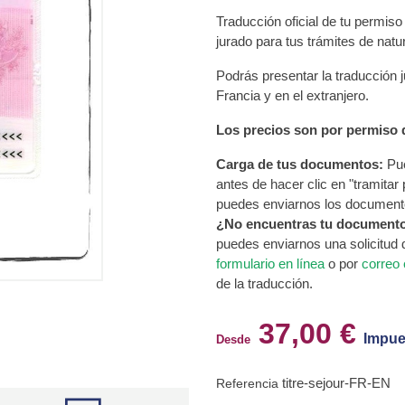
Traducción oficial de tu permiso
jurado para tus trámites de natur
Podrás presentar la traducción 
Francia y en el extranjero.
Los precios son por permiso d
Carga de tus documentos:
Pue
antes de hacer clic en "tramitar
puedes enviarnos los document
¿No encuentras tu document
puedes enviarnos una solicitud
formulario en línea
o por
correo 
de la traducción.
37,00 €
Impue
Desde
titre-sejour-FR-EN
Referencia