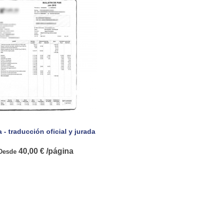
- traducción oficial y jurada

Vista rápida
40,00 € /página
Desde