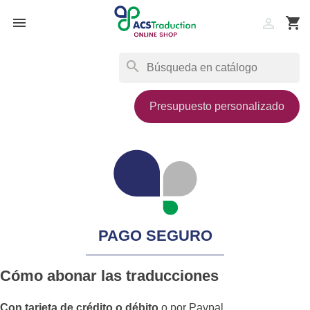

shopping_cart

search
Presupuesto personalizado
PAGO SEGURO
Cómo abonar las traducciones
Con tarjeta de crédito o débito
o por Paypal