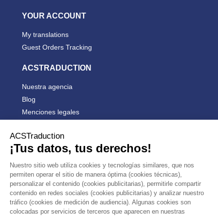
YOUR ACCOUNT
My translations
Guest Orders Tracking
ACSTRADUCTION
Nuestra agencia
Blog
Menciones legales
Condiciones generales de venta


PRODUCTS


OUR COMPANY