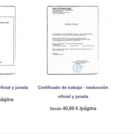
ficial y jurada
Certificado de trabajo - traducción

pida
Vista rápida
oficial y jurada
página
40,80 € /página
Desde