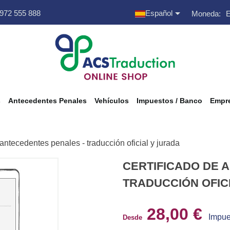

 972 555 888
Español
Moneda:
s
Antecedentes Penales
Vehículos
Impuestos / Banco
Empre
 antecedentes penales - traducción oficial y jurada
CERTIFICADO DE 
TRADUCCIÓN OFIC
28,00 €
Impue
Desde