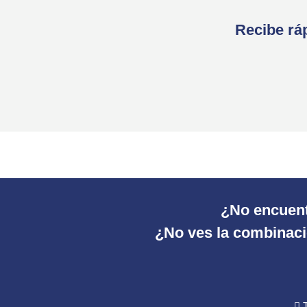
Recibe ráp
¿No encuent
¿No ves la combinació
T