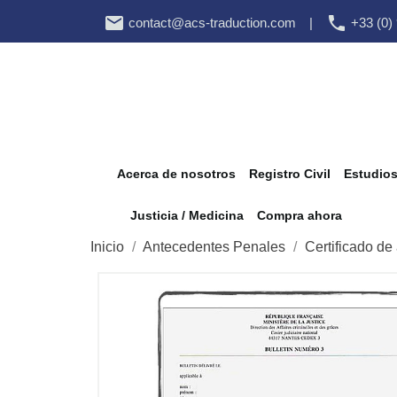


contact@acs-traduction.com
|
+33 (0)
Acerca de nosotros
Registro Civil
Estudio
Justicia / Medicina
Compra ahora
Inicio
Antecedentes Penales
Certificado de