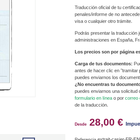
Traducción oficial de tu certifi
penales/informe de no antecedent
visa o cualquier otro trámite.
Podrás presentar la traducción j
administraciones en España, Fra
Los precios son por página es
Carga de tus documentos:
Pue
antes de hacer clic en "tramitar
puedes enviarnos los document
¿No encuentras tu document
puedes enviarnos una solicitud
formulario en línea
o por
correo 
de la traducción.
28,00 €
Impue
Desde
extrait-casier-FR-EN
Referencia