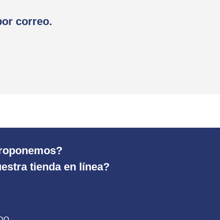
por correo.
 proponemos?
estra tienda en línea?
ADO