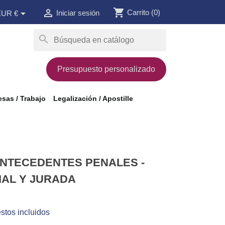
shopping_cart


Carrito
(0)
Iniciar sesión
EUR €
search
Presupuesto personalizado
sas / Trabajo
Legalización / Apostille
ANTECEDENTES PENALES -
IAL Y JURADA
stos incluidos