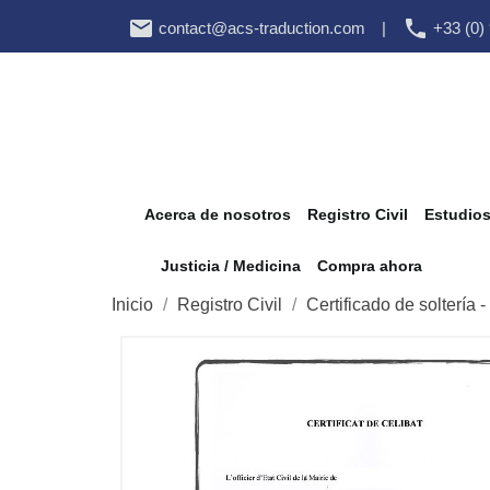


contact@acs-traduction.com
|
+33 (0)
Acerca de nosotros
Registro Civil
Estudio
Justicia / Medicina
Compra ahora
Inicio
Registro Civil
Certificado de soltería -