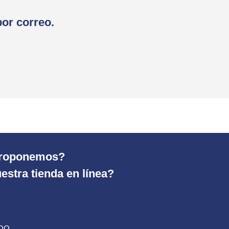
por correo.
 proponemos?
estra tienda en línea?
ADO