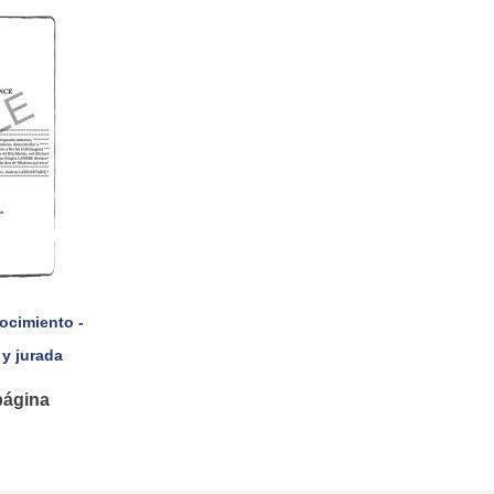
ocimiento -
pida
 y jurada
página