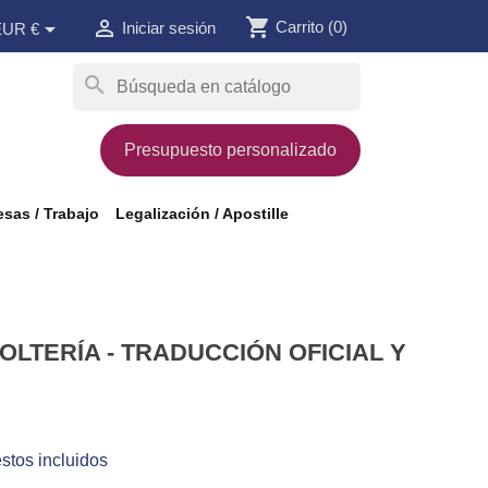
shopping_cart


Carrito
(0)
Iniciar sesión
EUR €
search
Presupuesto personalizado
sas / Trabajo
Legalización / Apostille
OLTERÍA - TRADUCCIÓN OFICIAL Y
stos incluidos