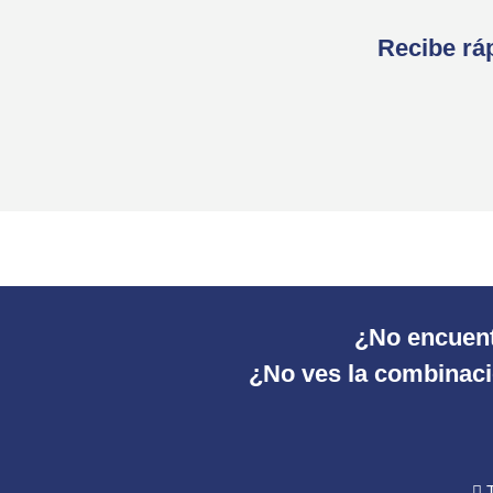
Recibe ráp
¿No encuent
¿No ves la combinació
T