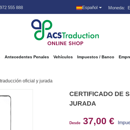

 972 555 888
Español
Moneda:
s
Antecedentes Penales
Vehículos
Impuestos / Banco
Empre
 traducción oficial y jurada
CERTIFICADO DE S
JURADA
37,00 €
Impue
Desde