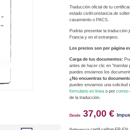
Traducción oficial de tu certifica
estado civil/constancia de solter
casamiento o PACS.
Podrás presentar la traducción j
Francia y en el extranjero.
Los precios son por página es
Carga de tus documentos:
Pue
antes de hacer clic en "tramitar
puedes enviarnos los document
¿No encuentras tu document
puedes enviarnos una solicitud
formulario en línea
o por
correo 
de la traducción.
37,00 €
Impue
Desde
certif-celibat-FR-EN
Referencia