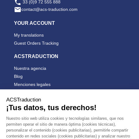

33 (0)9 72 555 888

contact@acs-traduction.com
YOUR ACCOUNT
My translations
Guest Orders Tracking
ACSTRADUCTION
Nuestra agencia
Blog
Menciones legales
Condiciones generales de venta


PRODUCTS


OUR COMPANY