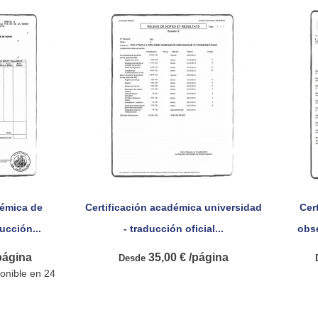
démica de
Certificación académica universidad
Cer

pida
Vista rápida
ucción...
- traducción oficial...
obse
página
35,00 € /página
Desde
onible en 24