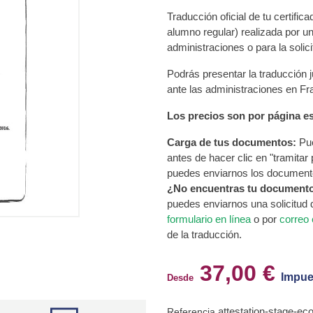
Traducción oficial de tu certific
alumno regular) realizada por un
administraciones o para la solic
Podrás presentar la traducción j
ante las administraciones en Fra
Los precios son por página es
Carga de tus documentos:
Pue
antes de hacer clic en "tramitar
puedes enviarnos los document
¿No encuentras tu document
puedes enviarnos una solicitud
formulario en línea
o por
correo 
de la traducción.
37,00 €
Impue
Desde
attestation-stage-e
Referencia