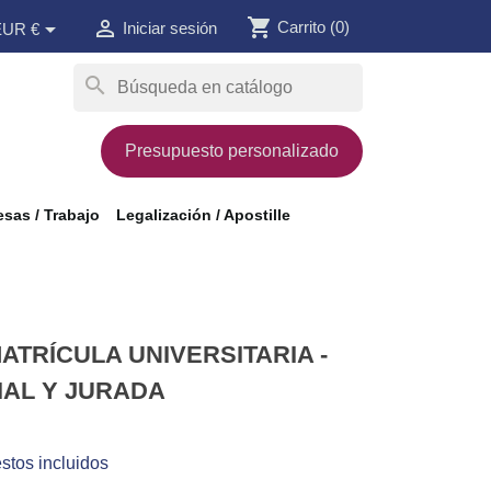
shopping_cart


Carrito
(0)
Iniciar sesión
EUR €
search
Presupuesto personalizado
sas / Trabajo
Legalización / Apostille
ATRÍCULA UNIVERSITARIA -
IAL Y JURADA
stos incluidos