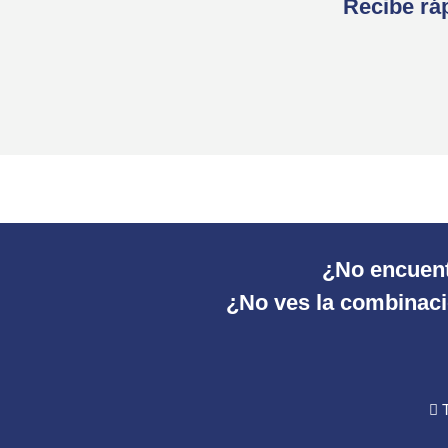
Recibe ráp
¿No encuent
¿No ves la combinació
T