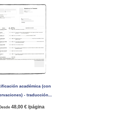
tificación académica (con

Vista rápida
rvaciones) - traducción...
48,00 € /página
Desde