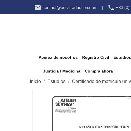


contact@acs-traduction.com
|
+33 (0)
Acerca de nosotros
Registro Civil
Estudio
Justicia / Medicina
Compra ahora
Inicio
Estudios
Certificado de matrícula unive