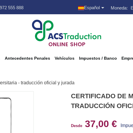

 972 555 888
Español
Moneda:
s
Antecedentes Penales
Vehículos
Impuestos / Banco
Empre
rsitaria - traducción oficial y jurada
CERTIFICADO DE M
TRADUCCIÓN OFIC
37,00 €
Impue
Desde