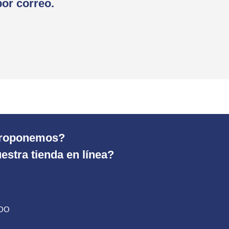
por correo.
 proponemos?
estra tienda en línea?
ADO