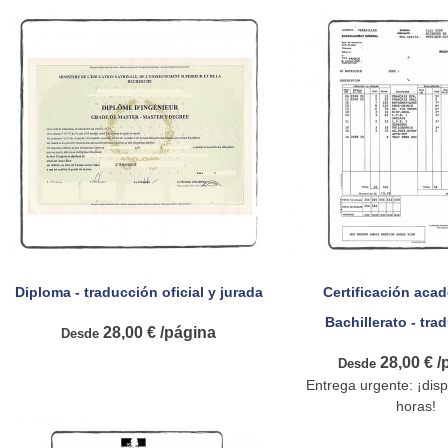
Diploma - traducción oficial y jurada
Certificación aca


Vista rápida
Vista rá
Bachillerato - trad
28,00 € /página
Desde
28,00 € /
Desde
Entrega urgente: ¡disp
horas!