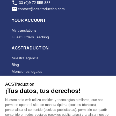

33 (0)9 72 555 888

contact@acs-traduction.com
YOUR ACCOUNT
My translations
Guest Orders Tracking
ACSTRADUCTION
Nuestra agencia
Blog
Menciones legales
Condiciones generales de venta


PRODUCTS


OUR COMPANY