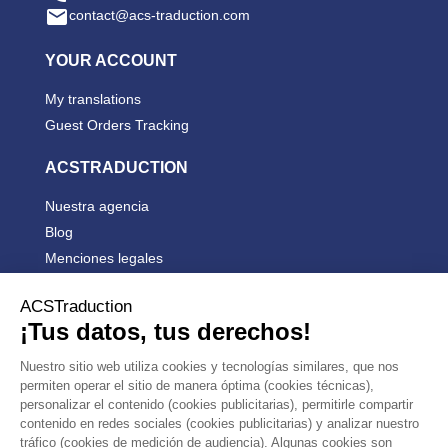

contact@acs-traduction.com
YOUR ACCOUNT
My translations
Guest Orders Tracking
ACSTRADUCTION
Nuestra agencia
Blog
Menciones legales
Condiciones generales de venta


PRODUCTS


OUR COMPANY