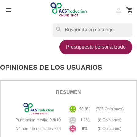

shopping_cart

search
Presupuesto personalizado
OPINIONES DE LOS USUARIOS
RESUMEN
98.9%
(725 Opiniones)
Puntuación media:
9.9/10
1.1%
(8 Opiniones)
Número de opiniones 733
0%
(0 Opiniones)