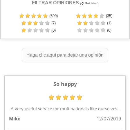
FILTRAR OPINIONES
(
Reiniciar )
sync
(690)
(35)
(7)
(1)
(0)
(0)
Haga clic aquí para dejar una opinión
So happy
A very useful service for multinationals like ourselves .
Mike
12/07/2019